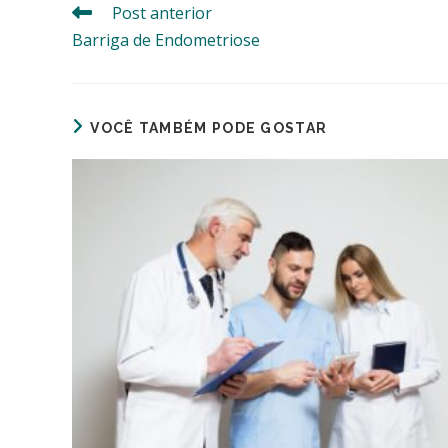
Post anterior
Leia
mais
Barriga de Endometriose
artigos
VOCÊ TAMBÉM PODE GOSTAR