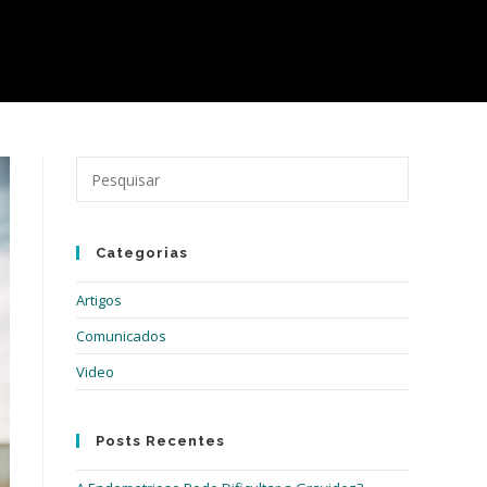
Pressione
a
tecla
“Esc”
Categorias
para
fechar
Artigos
o
painel
Comunicados
de
Video
pesquisa.
Posts Recentes