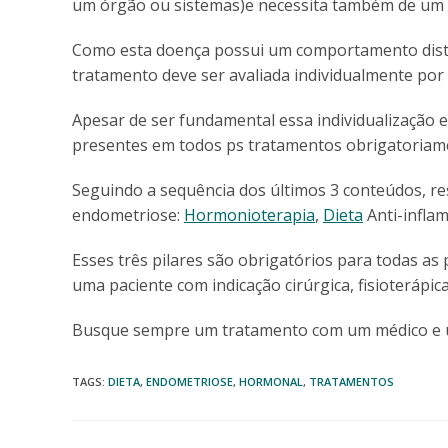
um órgão ou sistemas)e necessita também de um tr
Como esta doença possui um comportamento disti
tratamento deve ser avaliada individualmente por 
Apesar de ser fundamental essa individualização 
presentes em todos ps tratamentos obrigatoriam
Seguindo a sequência dos últimos 3 conteúdos, r
endometriose:
Hormonioterapia
,
Dieta
Anti-infla
Esses três pilares são obrigatórios para todas 
uma paciente com indicação cirúrgica, fisioterápic
Busque sempre um tratamento com um médico e um
TAGS
:
DIETA
,
ENDOMETRIOSE
,
HORMONAL
,
TRATAMENTOS