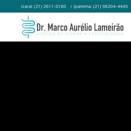
Ir
Icaraí: (21) 2611-0180
/ Ipanema: (21) 98204-4445
para
o
conteúdo