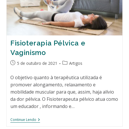
Fisioterapia Pélvica e
Vaginismo
Post
Categoria
5 de outubro de 2021
Artigos
publicado:
do
post:
O objetivo quanto à terapêutica utilizada é
promover alongamento, relaxamento e
mobilidade muscular para que, assim, haja alívio
da dor pélvica. O Fisioterapeuta pélvico atua como
um educador , informando e…
Fisioterapia
Continue Lendo
Pélvica
E