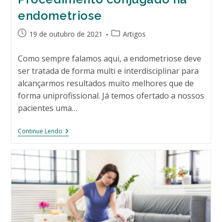
endometriose
Post
Categoria
19 de outubro de 2021
Artigos
publicado:
do
post:
Como sempre falamos aqui, a endometriose deve
ser tratada de forma multi e interdisciplinar para
alcançarmos resultados muito melhores que de
forma uniprofissional. Já temos ofertado a nossos
pacientes uma…
Procedimento
Continue Lendo
Conjugado
Na
Endometriose