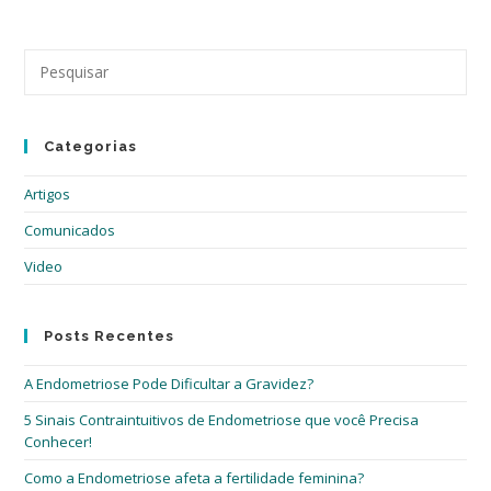
Vaginismo
Pre
a
tec
“Es
Categorias
par
fec
Artigos
o
pai
Comunicados
de
Video
pes
Posts Recentes
A Endometriose Pode Dificultar a Gravidez?
5 Sinais Contraintuitivos de Endometriose que você Precisa
Conhecer!
Como a Endometriose afeta a fertilidade feminina?