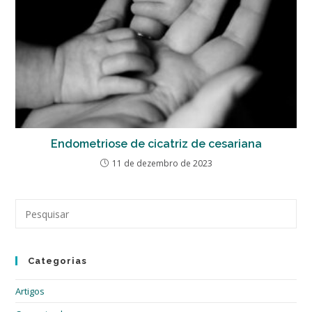
Endometriose de cicatriz de cesariana
11 de dezembro de 2023
Pre
a
tec
“Es
Categorias
par
fec
Artigos
o