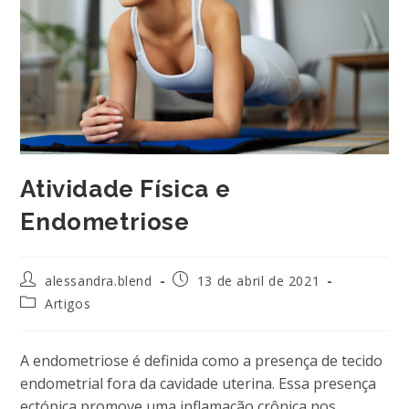
Atividade Física e
Endometriose
Autor
Post
alessandra.blend
13 de abril de 2021
do
publicado:
Categoria
Artigos
post:
do
post:
A endometriose é definida como a presença de tecido
endometrial fora da cavidade uterina. Essa presença
ectópica promove uma inflamação crônica nos