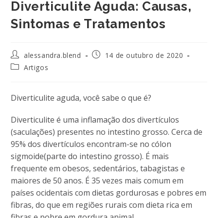
Diverticulite Aguda: Causas,
Sintomas e Tratamentos
Autor
Post
alessandra.blend
14 de outubro de 2020
do
publicado:
Categoria
Artigos
post:
do
post:
Diverticulite aguda, você sabe o que é?
Diverticulite é uma inflamação dos divertículos
(saculações) presentes no intestino grosso. Cerca de
95% dos divertículos encontram-se no cólon
sigmoide(parte do intestino grosso). É mais
frequente em obesos, sedentários, tabagistas e
maiores de 50 anos. É 35 vezes mais comum em
países ocidentais com dietas gordurosas e pobres em
fibras, do que em regiões rurais com dieta rica em
fibras e pobre em gordura animal.