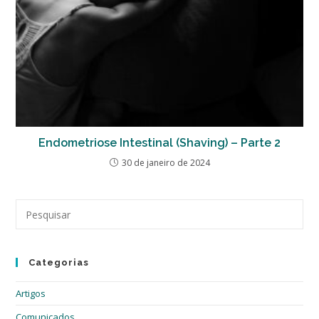
Endometriose Intestinal (Shaving) – Parte 2
30 de janeiro de 2024
Pre
a
tec
“Es
Categorias
par
fec
Artigos
o
pai
Comunicados