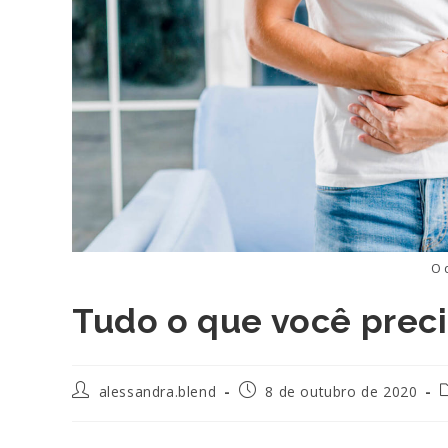
O 
Tudo o que você preci
Autor
Post
C
alessandra.blend
8 de outubro de 2020
do
publicado:
post:
p