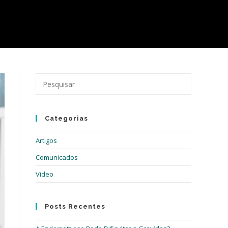
Pressione
a
tecla
“Esc”
Categorias
para
fechar
Artigos
o
painel
Comunicados
de
Video
pesquisa.
Posts Recentes