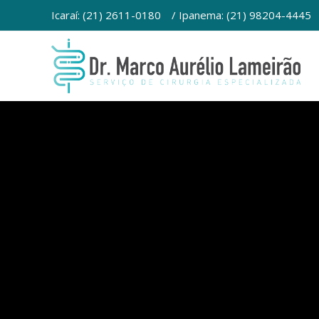
Ir
Icaraí: (21) 2611-0180
/ Ipanema: (21) 98204-4445
para
o
conteúdo