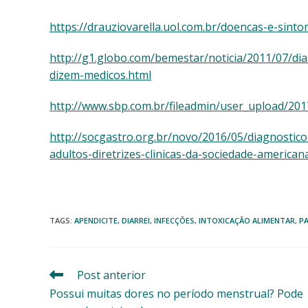
https://drauziovarella.uol.com.br/doencas-e-sinto
http://g1.globo.com/bemestar/noticia/2011/07/di
dizem-medicos.html
http://www.sbp.com.br/fileadmin/user_upload/201
http://socgastro.org.br/novo/2016/05/diagnostic
adultos-diretrizes-clinicas-da-sociedade-america
TAGS
:
APENDICITE
,
DIARREI
,
INFECÇÕES
,
INTOXICAÇÃO ALIMENTAR
,
PA
Post anterior
Leia
mais
Possui muitas dores no período menstrual? Pode
artigos