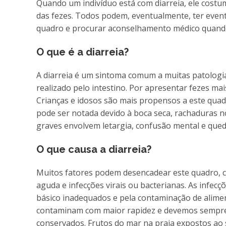
Quando um indivíduo está com diarreia, ele costu
das fezes. Todos podem, eventualmente, ter even
quadro e procurar aconselhamento médico quand
O que é a diarreia?
A diarreia é um sintoma comum a muitas patologia
realizado pelo intestino. Por apresentar fezes mai
Crianças e idosos são mais propensos a este qua
pode ser notada devido à boca seca, rachaduras no
graves envolvem letargia, confusão mental e queda
O que causa a diarreia?
Muitos fatores podem desencadear este quadro, com
aguda e infecções virais ou bacterianas. As inf
básico inadequados e pela contaminação de alime
contaminam com maior rapidez e devemos sempre
conservados. Frutos do mar na praia expostos ao 