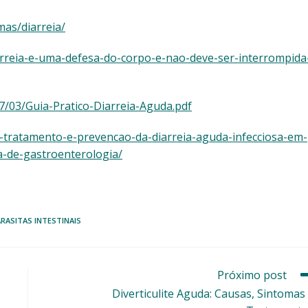
mas/diarreia/
arreia-e-uma-defesa-do-corpo-e-nao-deve-ser-interrompida
7/03/Guia-Pratico-Diarreia-Aguda.pdf
o-tratamento-e-prevencao-da-diarreia-aguda-infecciosa-em-
na-de-gastroenterologia/
RASITAS INTESTINAIS
Próximo post
Diverticulite Aguda: Causas, Sintomas