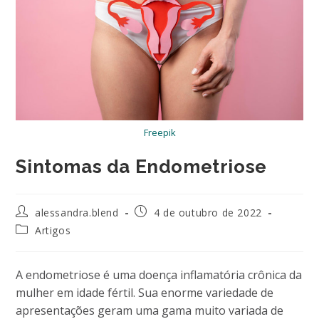
Freepik
Sintomas da Endometriose
Autor
Post
alessandra.blend
4 de outubro de 2022
do
publicado:
Categoria
Artigos
post:
do
post:
A endometriose é uma doença inflamatória crônica da
mulher em idade fértil. Sua enorme variedade de
apresentações geram uma gama muito variada de