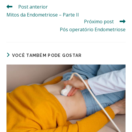
Post anterior
Leia
mais
Mitos da Endometriose – Parte II
artigos
Próximo post
Pós operatório Endometriose
VOCÊ TAMBÉM PODE GOSTAR