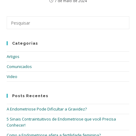
7 de maio de 2024
Pre
a
tec
“Es
Categorias
par
fec
Artigos
o
pai
Comunicados
de
Video
pes
Posts Recentes
A Endometriose Pode Dificultar a Gravidez?
5 Sinais Contraintuitivos de Endometriose que você Precisa
Conhecer!
Como a Endometriose afeta a fertilidade feminina?