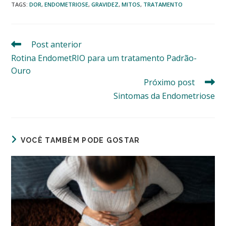
TAGS
:
DOR
,
ENDOMETRIOSE
,
GRAVIDEZ
,
MITOS
,
TRATAMENTO
Post anterior
Leia
mais
Rotina EndometRIO para um tratamento Padrão-
artigos
Ouro
Próximo post
Sintomas da Endometriose
VOCÊ TAMBÉM PODE GOSTAR