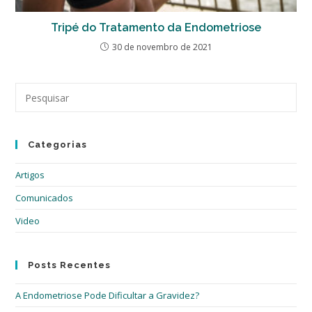
Tripé do Tratamento da Endometriose
30 de novembro de 2021
Pre
a
tec
“Es
Categorias
par
fec
Artigos
o
pai
Comunicados
de
Video
pes
Posts Recentes
A Endometriose Pode Dificultar a Gravidez?