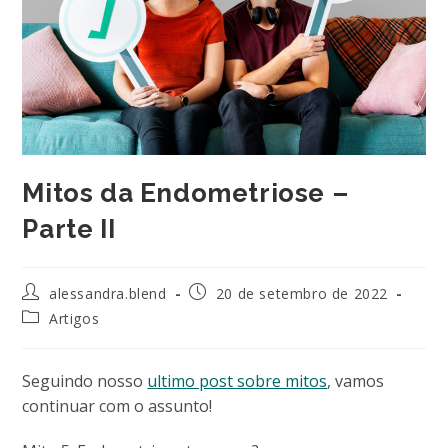
Mitos da Endometriose –
Parte II
Autor
Post
alessandra.blend
20 de setembro de 2022
do
publicado:
Categoria
Artigos
post:
do
post:
Seguindo nosso
ultimo post sobre mitos
, vamos
continuar com o assunto!