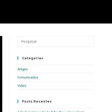
Pressione
a
tecla
“Esc”
Categorias
para
fechar
Artigos
o
painel
Comunicados
de
Video
pesquisa.
Posts Recentes