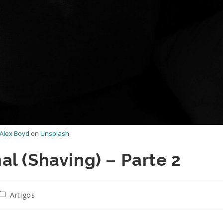
Alex Boyd
on
Unsplash
al (Shaving) – Parte 2
Categoria
Artigos
do
ost: