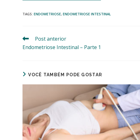
TAGS
:
ENDOMETRIOSE
,
ENDOMETRIOSE INTESTINAL
Post anterior
Leia
mais
Endometriose Intestinal – Parte 1
artigos
VOCÊ TAMBÉM PODE GOSTAR