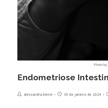
Photo by
Endometriose Intestin
Autor
Post
alessandra.blend
30 de janeiro de 2024
do
publicado:
post:
p