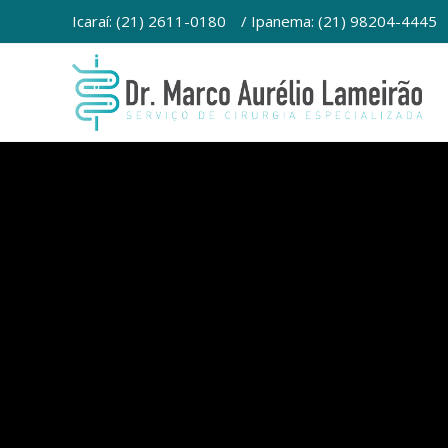
Ir
Icaraí: (21) 2611-0180
/ Ipanema: (21) 98204-4445
para
o
conteúdo