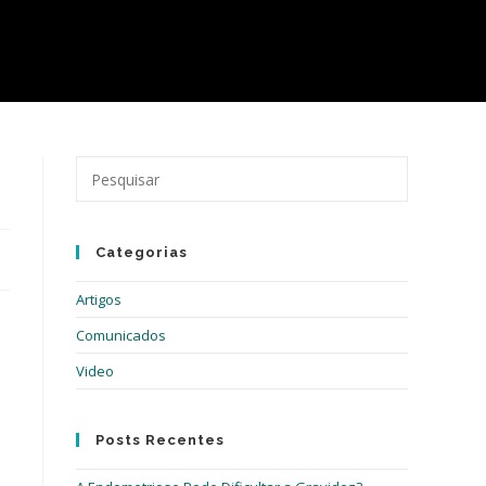
Pressione
a
tecla
“Esc”
Categorias
para
fechar
Artigos
o
painel
Comunicados
de
Video
pesquisa.
Posts Recentes