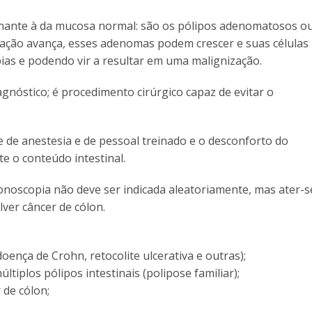
elhante à da mucosa normal: são os pólipos adenomatosos o
ação avança, esses adenomas podem crescer e suas células
ias e podendo vir a resultar em uma malignização.
gnóstico; é procedimento cirúrgico capaz de evitar o
e de anestesia e de pessoal treinado e o desconforto do
 o conteúdo intestinal.
lonoscopia não deve ser indicada aleatoriamente, mas ater-s
lver câncer de cólon.
oença de Crohn, retocolite ulcerativa e outras);
iplos pólipos intestinais (polipose familiar);
 de cólon;