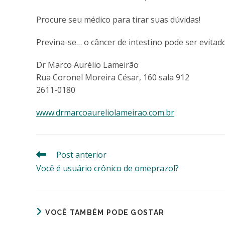
Procure seu médico para tirar suas dúvidas!
Previna-se… o câncer de intestino pode ser evitado
Dr Marco Aurélio Lameirão
Rua Coronel Moreira César, 160 sala 912
2611-0180
www.drmarcoaureliolameirao.com.br
Post anterior
Leia
mais
Você é usuário crônico de omeprazol?
artigos
VOCÊ TAMBÉM PODE GOSTAR