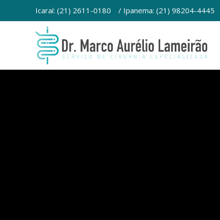
Ir
Icaraí: (21) 2611-0180
/ Ipanema: (21) 98204-4445
para
o
conteúdo